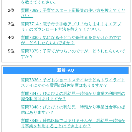
を教えてください。
2位
質問7369：子育てスタート応援券の使い方を教えてくだ
さい。
3位
質問7714：電子母子手帳アプリ「ねりますくすくアプ
リ」のダウンロード方法を教えてください。
4位
質問7330：気になる子どもや保護者を見かけたのです
が、どうしたらいいですか？
5位
質問7375：子育てがつらいのですが、どうしたらいいで
すか？
新着FAQ
質問7336：子どもショートステイや子どもトワイライト
ステイにかかる費用の減免制度はありますか？
質問7347：ぴよぴよの乳幼児一時預かり事業の利用料の
減免制度はありますか？
質問7348：ぴよぴよの乳幼児一時預かり事業は食事の提
供はありますか？
質問7349：練馬区民ではありませんが、乳幼児一時預か
り事業を利用することはできますか？