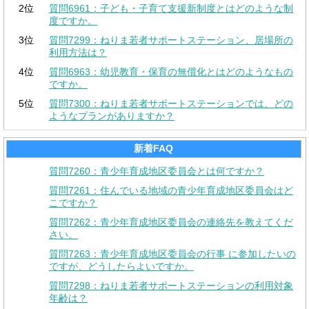
2位
質問6961：子ども・子育て支援新制度とはどのような制
度ですか。
3位
質問7299：ねりま若者サポートステーション、居場所の
利用方法は？
4位
質問6963：幼児教育・保育の無償化とはどのようなもの
ですか。
5位
質問7300：ねりま若者サポートステーションでは、どの
ようなプランがありますか？
新着FAQ
質問7260：青少年育成地区委員会とは何ですか？
質問7261：住んでいる地域の青少年育成地区委員会はど
こですか？
質問7262：青少年育成地区委員会の連絡先を教えてくだ
さい。
質問7263：青少年育成地区委員会の行事 に参加したいの
ですが、どうしたらよいですか。
質問7298：ねりま若者サポートステーションの利用対象
年齢は？