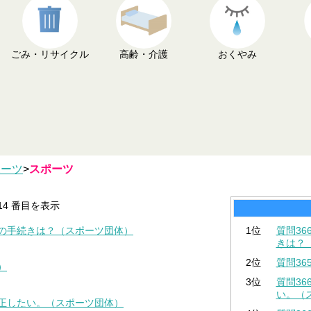
ごみ・リサイクル
高齢・介護
おくやみ
ポーツ
>
スポーツ
-14 番目を表示
きの手続きは？（スポーツ団体）
1位
質問3
きは？
2位
質問3
）
3位
質問3
い。（
修正したい。（スポーツ団体）