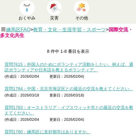
おくやみ
災害
その他
練馬区FAQ
>
教育・文化・生涯学習・スポーツ
>
国際交流・
多文化共生
8 件中 1-8 番目を表示
質問7615：外国人のためにボランティア活動をしたい。例えば、通
訳ボランティアや日本語を教えるボランティア。
(作成日：2026/02/04
更新日：2026/02/04)
質問1784：中国・北京市海淀区との最近の交流を教えてください。
(作成日：2026/03/18
更新日：2026/03/18)
質問1783：オーストラリア・イプスウィッチ市との最近の交流を教
えてください。
(作成日：2026/02/04
更新日：2026/02/04)
質問1780：練馬区に友好都市はありますか。