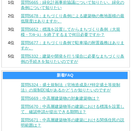
1位
質問5665：緑化計画事前協議について知りたい。緑化の
条例について知りたい
2位
質問5678：まちづくり条例による建築物の敷地面積の最
低限度はありますか。
3位
質問5652：標識を設置してからまちづくり条例（大規
模・ﾜﾝﾙｰﾑ）を終了するまで何日必要ですか？
4位
質問5677：まちづくり条例で駐車場の附置義務はありま
すか。
5位
質問5332：建築や開発を行う場合に必要なまちづくり条
例の手続きを知りたいのですが
新着FAQ
質問5324：盛土規制法（宅地造成及び特定盛土等規制
法）の規制区域があるかどうか知りたいのですが
質問5669：中高層建築物の対象建築物は？
質問5670：中高層建築物等の建築における標識を設置し
て、確認申請が提出できる期間は？
質問5671：中高層建築物等の建築における関係住民の説
明範囲は？