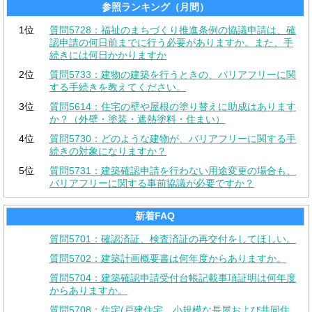
参照ランキング（月間）
1位
質問5728：福祉のまちづくり推進条例の協議申請は、確
認申請の何日前までに行う必要がありますか。また、手
続きには何日かかりますか
2位
質問5733：建物の建築を行うときの、バリアフリーに関
する手続きを教えてください。
3位
質問5614：住宅の壁や屋根の塗り替えに助成はあります
か？（外壁・塗装・遮熱塗料・住まい）
4位
質問5730：どのような建物が、バリアフリーに関する手
続きの対象になりますか？
5位
質問5731：建築確認申請を行わない用途変更の場合も、
バリアフリーに関する事前協議が必要ですか？
新着FAQ
質問5701：確認済証、検査済証の再交付をしてほしい。
質問5702：建築計画概要書は何年度からありますか。
質問5704：建築確認申請受付台帳記載事項証明は何年度
からありますか。
質問5708：住宅(戸建住宅、小規模な長屋および共同住