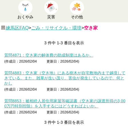
おくやみ
災害
その他
練馬区FAQ
>
ごみ・リサイクル・環境
>
空き家
3 件中 1-3 番目を表示
質問4871：空き家の解体費の助成制度はあるか。
(作成日：2026/02/04
更新日：2026/02/04)
質問4883：空き家（空き地）にある樹木が自宅敷地内まで越境して
きている。また、雑草が生い茂り、害虫が発生しているので、何と
かし
(作成日：2026/02/04
更新日：2026/02/04)
質問8853：被相続人居住用家屋等確認書（空き家の譲渡所得の3,00
0万円特別控除）を入手するにはどうすればよいか。
(作成日：2026/02/04
更新日：2026/02/04)
3 件中 1-3 番目を表示