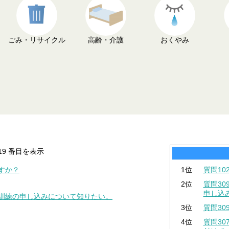
ごみ・リサイクル
高齢・介護
おくやみ
-19 番目を表示
すか？
1位
質問1
2位
質問3
申し込
業訓練の申し込みについて知りたい。
3位
質問3
4位
質問3