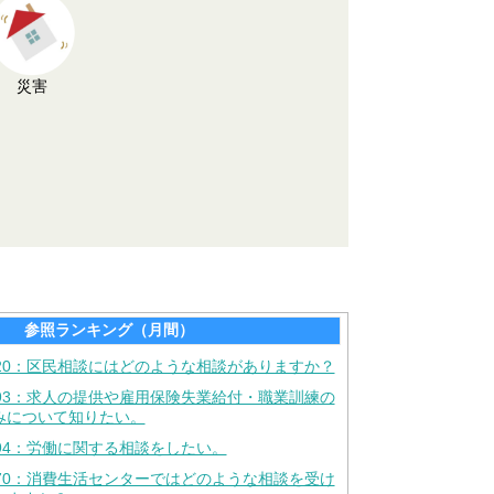
災害
参照ランキング（月間）
020：区民相談にはどのような相談がありますか？
093：求人の提供や雇用保険失業給付・職業訓練の
みについて知りたい。
094：労働に関する相談をしたい。
070：消費生活センターではどのような相談を受け