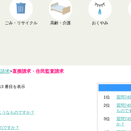
ごみ・リサイクル
高齢・介護
おくやみ
接請求
>
直接請求・住民監査請求
-13 番目を表示
1位
質問7
2位
質問74
もので
のようなものですか？
3位
質問7
か？
るのですか？