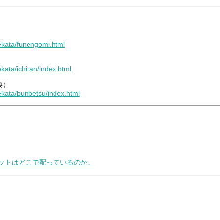
kekata/funengomi.html
kata/ichiran/index.html
典）
kekata/bunbetsu/index.html
レットはどこで配っているのか。