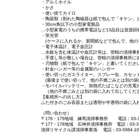
・アルミホイル
・かさ
・使い捨てカイロ
・陶器類（割れた陶磁器は紙で包んで「キケン」
・30cm角以下の小型家電製品
…小型家電のうちの携帯電話など13品目は資源回
・蛍光管
(ケースに入れるか、新聞紙などで包んで、他の
・電子体温計、電子血圧計
…水銀を含む体温計や血圧計等は、管轄の清掃事
…手渡し等が難しい場合は、管轄の清掃事務所に
・刃物類（紙で包んで「キケン」と書いてくださ
・針金ハンガー等の金属製のハンガー
・使い切ったガスライター、スプレー缶、カセッ
(最後まで使い切って、他の不燃ごみとは別の袋
・モバイルバッテリー、加熱式たばこなどの充電
（他の不燃ごみとは別の袋に入れて出してくだ
【集積所への出し方】
ふた付きのごみ容器または透明や半透明の袋に入
（問い合わせ）
〒176・179地域 練馬清掃事務所 電話：03-399
〒177・178地域 石神井清掃事務所 電話：03-392
清掃リサイクル課清掃事業係 電話：03-5984-10