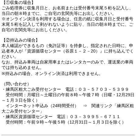
【①収集の場合】
ごみ処理券に収集月日と、お名前または受付番号末尾５桁を記入し、
当日の朝８時までに、ご自宅の玄関先等にお出しください。
※オンライン決済を利用する場合は、任意の紙に収集月日と受付番号
末尾５桁を記入して剥がれないように貼り、当日の朝８時までに、ご
自宅の玄関先等にお出しください。
【②持込みの場合】
本人確認ができるもの（免許証等）を持参し、指定された日時に、申
込者本人が『資源循環センター（谷原１－２－20）』に持ち込んでく
ださい。
なお、持込み車両は自家用車またはレンタカーのみで、運送業の車両
では持ち込めません。
※持込みの場合、オンライン決済は利用できません。
（問い合わせ）
・練馬区粗大ごみ受付センター 電話：０３－５７０３－５３９９
受付時間：月曜日～土曜日の午前８時～午後７時（日曜・12月29日
～１月３日を除く）
インターネット申込み（24時間受付） ⇒ 関連リンク「練馬区粗
大ごみ受付センター」
・練馬区資源循環センター 電話：０３－３９９５－６７１１
受付時間：午前９時～午後５時（12月31日～１月３日を除く）