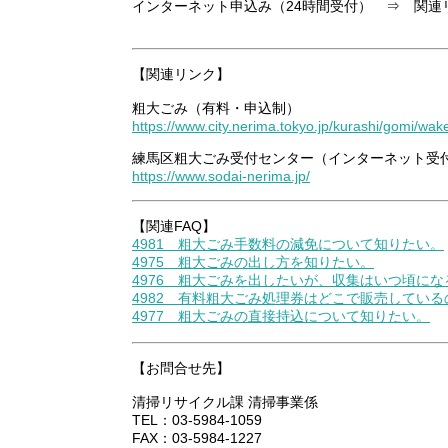
インターネット申込み（24時間受付） ⇒ 関連
【関連リンク】
粗大ごみ（有料・申込制）
https://www.city.nerima.tokyo.jp/kurashi/gomi/wak
練馬区粗大ごみ受付センター（インターネット受
https://www.sodai-nerima.jp/
【関連FAQ】
4981 粗大ごみ手数料の減免について知りたい。
4975 粗大ごみの出し方を知りたい。
4976 粗大ごみを出したいが、収集はいつ頃にな
4982 有料粗大ごみ処理券はどこで販売している
4977 粗大ごみの直接持込について知りたい。
【お問合せ先】
清掃リサイクル課 清掃事業係
TEL：03-5984-1059
FAX：03-5984-1227