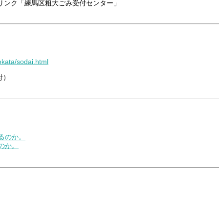
リンク「練馬区粗大ごみ受付センター」
ekata/sodai.html
付）
るのか。
のか。