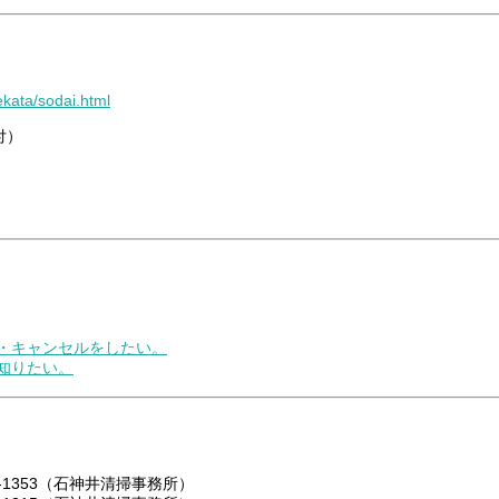
ekata/sodai.html
付）
更・キャンセルをしたい。
を知りたい。
928-1353（石神井清掃事務所）