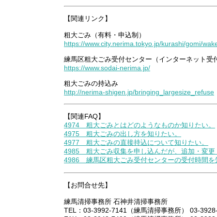
【関連リンク】
粗大ごみ（有料・申込制）
https://www.city.nerima.tokyo.jp/kurashi/gomi/wak
練馬区粗大ごみ受付センター（インターネット受
https://www.sodai-nerima.jp/
粗大ごみの持込み
http://nerima-shigen.jp/bringing_largesize_refuse
【関連FAQ】
4974 粗大ごみとはどのようなものか知りたい。
4975 粗大ごみの出し方を知りたい。
4977 粗大ごみの直接持込について知りたい。
4985 粗大ごみ収集を申し込んだが、追加・変
4986 練馬区粗大ごみ受付センターの受付時間
【お問合せ先】
練馬清掃事務所 石神井清掃事務所
TEL：03-3992-7141（練馬清掃事務所） 03-3