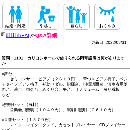
結婚・離婚
引越し
暮らし
おくやみ
町田市FAQ
>
Q&A詳細
更新日: 2022/03/31
質問：1191 カリヨンホールで借りられる附帯設備は何があります
か
○舞台
セミコンサートピアノ（２６１０円）、背つきピアノ椅子、ベン
チタイプピアノ椅子、補助ペダル、指揮台、指揮譜面台、演奏者用譜
面台、演台、司会台、めくり台、平台、リノリューム、吊り看板
など
○照明セット（有料）
音楽会用照明（１０４０円）、演劇用照明（２６１０円）
○音響セット（１５７０円）
マイク、マイクスタンド、カセットプレイヤー、CDプレイヤー