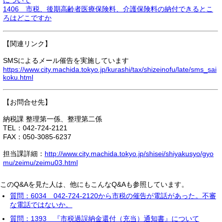
について
1406 市税、後期高齢者医療保険料、介護保険料の納付できるとこ
ろはどこですか
【関連リンク】
SMSによるメール催告を実施しています
https://www.city.machida.tokyo.jp/kurashi/tax/shizeinofu/late/sms_sai
koku.html
【お問合せ先】
納税課 整理第一係、整理第二係
TEL：042-724-2121
FAX：050-3085-6237
担当課詳細：
http://www.city.machida.tokyo.jp/shisei/shiyakusyo/gyo
mu/zeimu/zeimu03.html
このQ&Aを見た人は、他にもこんなQ&Aも参照しています。
質問：6034 042-724-2120から市税の催告が電話があった。不審
な電話ではないか。
質問：1393 『市税過誤納金還付（充当）通知書』について