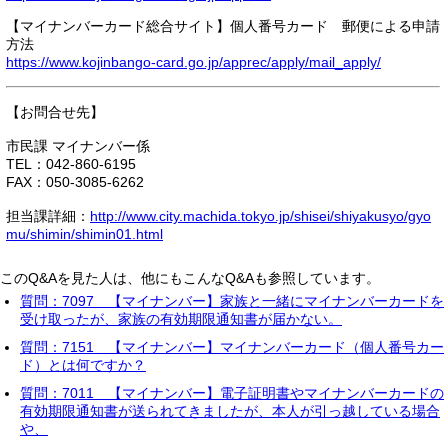
【マイナンバーカード総合サイト】個人番号カード 郵便による申請
方法
https://www.kojinbango-card.go.jp/apprec/apply/mail_apply/
【お問合せ先】
市民課 マイナンバー係
TEL：042-860-6195
FAX：050-3085-6262
担当課詳細：
http://www.city.machida.tokyo.jp/shisei/shiyakusyo/gyo
mu/shimin/shimin01.html
このQ&Aを見た人は、他にもこんなQ&Aも参照しています。
質問：7097 【マイナンバー】家族と一緒にマイナンバーカードを
受け取ったが、家族の有効期限通知書が届かない。
質問：7151 【マイナンバー】マイナンバーカード（個人番号カー
ド）とは何ですか？
質問：7011 【マイナンバー】電子証明書やマイナンバーカードの
有効期限通知書が送られてきましたが、本人が引っ越している場合
や、