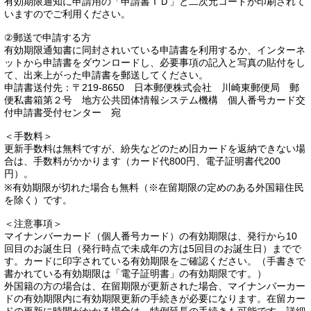
有効期限通知に申請用の「申請書ＩＤ」と二次元コードが印刷されて
いますのでご利用ください。
②郵送で申請する方
有効期限通知書に同封されいている申請書を利用するか、インターネ
ットから申請書をダウンロードし、必要事項の記入と写真の貼付をし
て、出来上がった申請書を郵送してください。
申請書送付先：〒219-8650 日本郵便株式会社 川崎東郵便局 郵
便私書箱第２号 地方公共団体情報システム機構 個人番号カード交
付申請書受付センター 宛
＜手数料＞
更新手数料は無料ですが、紛失などのため旧カードを返納できない場
合は、手数料がかかります（カード代800円、電子証明書代200
円）。
※有効期限が切れた場合も無料（※在留期限の定めのある外国籍住民
を除く）です。
＜注意事項＞
マイナンバーカード（個人番号カード）の有効期限は、発行から10
回目のお誕生日（発行時点で未成年の方は5回目のお誕生日）までで
す。カードに印字されている有効期限をご確認ください。（手書きで
書かれている有効期限は「電子証明書」の有効期限です。）
外国籍の方の場合は、在留期限が更新された場合、マイナンバーカー
ドの有効期限内に有効期限更新の手続きが必要になります。在留カー