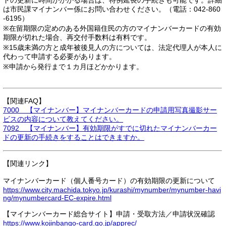
ドの更新に時間がかかる場合は、特例延長の手続きも可能です。詳細
は市民課マイナンバー係にお問い合わせください。（電話：042-860
-6195）
※在留期限の定めのある外国籍住民の方のマイナンバーカードの有効
期限が切れた場合、再交付手数料は有料です。
※15歳未満の方と成年被後見人の方については、法定代理人が本人に
代わって申請する必要があります。
※申請から発行まで１カ月ほどかかります。
【関連FAQ】
7000 【マイナンバー】マイナンバーカードの申請用写真撮影サー
ビスの内容について教えてください。
7092 【マイナンバー】有効期限がすでに切れたマイナンバーカー
ドの更新の手続きをすることはできますか。
【関連リンク】
マイナンバーカード（個人番号カード）の有効期限の更新について
https://www.city.machida.tokyo.jp/kurashi/mynumber/mynumber-havi
ng/mynumbercard-EC-expire.html
【マイナンバーカード総合サイト】申請・受取方法／申請状況確認
https://www.kojinbango-card.go.jp/apprec/