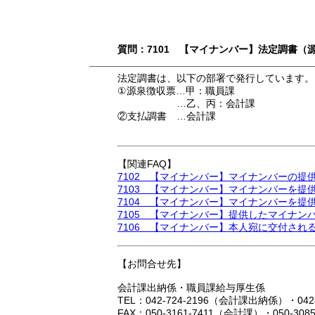
質問：7101 【マイナンバー】法定調書
法定調書は、以下の部署で発行しています。
①源泉徴収票…甲：職員課
…乙、丙：会計課
②支払調書 …会計課
【関連FAQ】
7102 【マイナンバー】マイナンバーの
7103 【マイナンバー】マイナンバーを
7104 【マイナンバー】マイナンバーを
7105 【マイナンバー】提供したマイナン
7106 【マイナンバー】本人宛に交付さ
【お問合せ先】
会計課出納係・職員課給与厚生係
TEL：042-724-2196（会計課出納係）・04
FAX：050-3161-7411（会計課）・050-30