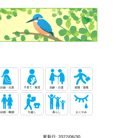
妊娠・出産
子育て・教育
高齢・介護
就職・退職
結婚・離婚
引越し
暮らし
おくやみ
更新日: 2022/06/30