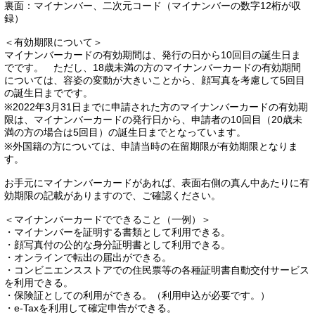
裏面：マイナンバー、二次元コード（マイナンバーの数字12桁が収
録）
＜有効期限について＞
マイナンバーカードの有効期間は、発行の日から10回目の誕生日ま
でです。 ただし、18歳未満の方のマイナンバーカードの有効期間
については、容姿の変動が大きいことから、顔写真を考慮して5回目
の誕生日までです。
※2022年3月31日までに申請された方のマイナンバーカードの有効期
限は、マイナンバーカードの発行日から、申請者の10回目（20歳未
満の方の場合は5回目）の誕生日までとなっています。
※外国籍の方については、申請当時の在留期限が有効期限となりま
す。
お手元にマイナンバーカードがあれば、表面右側の真ん中あたりに有
効期限の記載がありますので、ご確認ください。
＜マイナンバーカードでできること（一例）＞
・マイナンバーを証明する書類として利用できる。
・顔写真付の公的な身分証明書として利用できる。
・オンラインで転出の届出ができる。
・コンビニエンスストアでの住民票等の各種証明書自動交付サービス
を利用できる。
・保険証としての利用ができる。（利用申込が必要です。）
・e-Taxを利用して確定申告ができる。