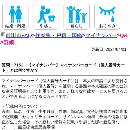
結婚・離婚
引越し
暮らし
おくやみ
町田市FAQ
>
住民票・戸籍・印鑑
>
マイナンバー
>
Q&
A詳細
更新日: 2024/04/01
質問：7151 【マイナンバー】マイナンバーカード（個人番号カー
ド）とは何ですか？
マイナンバーカード（個人番号カード）は、本人の申請により交付さ
れ、マイナンバー（個人番号）を証明する書類や本人確認の際の公的
な身分証明書として利用でき、また、様々な行政サービスを受けるこ
とができるようになるICカードです。
＜記載内容について＞
表面：氏名、住所、生年月日、性別、顔写真、電子証明書の有効期限
の記載欄、セキュリティコード、サインパネル領域（券面の情報に修
正が生じた場合、その新しい情報を記載（引越した際の新住所な
ど））、臓器提供意思表示欄