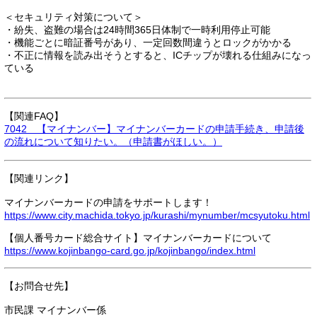
＜セキュリティ対策について＞
・紛失、盗難の場合は24時間365日体制で一時利用停止可能
・機能ごとに暗証番号があり、一定回数間違うとロックがかかる
・不正に情報を読み出そうとすると、ICチップが壊れる仕組みになっ
ている
【関連FAQ】
7042 【マイナンバー】マイナンバーカードの申請手続き、申請後
の流れについて知りたい。（申請書がほしい。）
【関連リンク】
マイナンバーカードの申請をサポートします！
https://www.city.machida.tokyo.jp/kurashi/mynumber/mcsyutoku.html
【個人番号カード総合サイト】マイナンバーカードについて
https://www.kojinbango-card.go.jp/kojinbango/index.html
【お問合せ先】
市民課 マイナンバー係