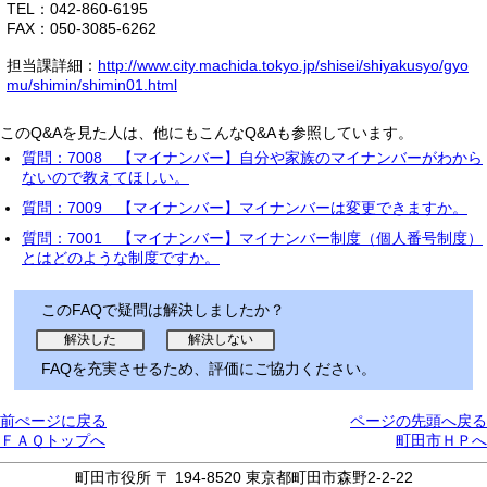
TEL：042-860-6195
FAX：050-3085-6262
担当課詳細：
http://www.city.machida.tokyo.jp/shisei/shiyakusyo/gyo
mu/shimin/shimin01.html
このQ&Aを見た人は、他にもこんなQ&Aも参照しています。
質問：7008 【マイナンバー】自分や家族のマイナンバーがわから
ないので教えてほしい。
質問：7009 【マイナンバー】マイナンバーは変更できますか。
質問：7001 【マイナンバー】マイナンバー制度（個人番号制度）
とはどのような制度ですか。
このFAQで疑問は解決しましたか？
FAQを充実させるため、評価にご協力ください。
前ぺージに戻る
ページの先頭へ戻る
ＦＡＱトップへ
町田市ＨＰへ
町田市役所 〒 194-8520 東京都町田市森野2-2-22