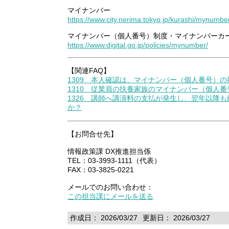
マイナンバー
https://www.city.nerima.tokyo.jp/kurashi/mynumbe
マイナンバー（個人番号）制度・マイナンバーカ
https://www.digital.go.jp/policies/mynumber/
【関連FAQ】
1309 本人確認は、マイナンバー（個人番号）
1310 従業員の扶養家族のマイナンバー（個人
1326 講師へ講演料の支払が発生し、翌年以降
か？
【お問合せ先】
情報政策課 DX推進担当係
TEL：03-3993-1111（代表）
FAX：03-3825-0221
メールでのお問い合わせ：
この担当課にメールを送る
作成日： 2026/03/27
更新日： 2026/03/27