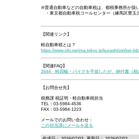
※普通自動車などの自動車税は、都税事務所が扱
・東京都自動車税コールセンター（練馬区豊玉北6
【関連リンク】
軽自動車税とは？
https://www.city.nerima.tokyo.jp/kurashi/zei/kei-ji
【関連FAQ】
2644 軽四輪・バイクを手放したが、納付書（
【お問合せ先】
税務課 税証明・軽自動車税担当
TEL：03-5984-4536
FAX：03-5984-1223
メールでのお問い合わせ：
この担当課にメールを送る
作成日： 2026/07/03
更新日： 2026/07/03