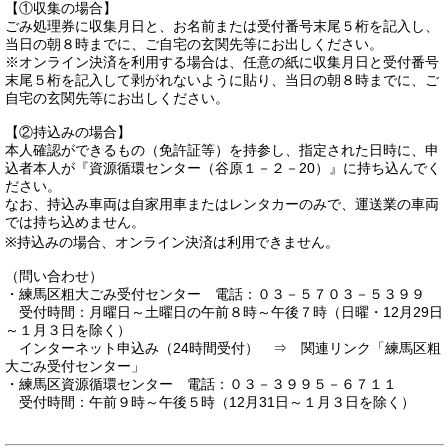
【①収集の場合】
ごみ処理券に収集月日と、お名前または受付番号末尾５桁を記入し、
当日の朝８時までに、ご自宅の玄関先等にお出しください。
※オンライン決済を利用する場合は、任意の紙に収集月日と受付番号
末尾５桁を記入して剥がれないように貼り、当日の朝８時までに、ご
自宅の玄関先等にお出しください。
【②持込みの場合】
本人確認ができるもの（免許証等）を持参し、指定された日時に、申
込者本人が『資源循環センター（谷原１－２－20）』に持ち込んでく
ださい。
なお、持込み車両は自家用車またはレンタカーのみで、運送業の車両
では持ち込めません。
※持込みの場合、オンライン決済は利用できません。
（問い合わせ）
・練馬区粗大ごみ受付センター 電話：０３－５７０３－５３９９
受付時間：月曜日～土曜日の午前８時～午後７時（日曜・12月29日
～１月３日を除く）
インターネット申込み（24時間受付） ⇒ 関連リンク「練馬区粗
大ごみ受付センター」
・練馬区資源循環センター 電話：０３－３９９５－６７１１
受付時間：午前９時～午後５時（12月31日～１月３日を除く）