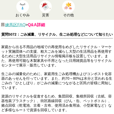
おくやみ
災害
その他
練馬区FAQ
>
Q&A詳細
質問5072：ごみ減量、リサイクル、生ごみ処理などについて知りたい
家庭から出る不用品の地域での再使用をめざしたリサイクル・マーケ
ット実施団体への支援、粗大ごみを減らし大型の生活用品を再使用す
るために大型生活用品リサイクル情報掲示板を設置しています。ま
た、再使用可能な木製家具や不用となった日用雑貨品等をリサイクル
センターで展示・販売しています。
生ごみの減量化のために、家庭用生ごみ処理機およびコンポスト化容
器のあっせんを行っています。また、約70～80%は水分と言われる生
ごみの「ひとしぼり」がごみの減量につながると区民の皆様に周知し
ています。
資源のリサイクルを促進するため、集団回収、集積所回収（古紙、容
器包装プラスチック）、街区路線回収（びん・缶、ペットボトル）、
拠点回収（乾電池、古着・古布、使用済み食用油、小型家電など）な
ど多様なルートで資源を回収しています。