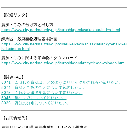
【関連リンク】
資源・ごみの分け方と出し方
https://www.city.nerima.tokyo.jp/kurashi/gomi/wakekata/index.html
練馬区一般廃棄物処理基本計画
https://www.city.nerima.tokyo.jp/kusei/keikaku/shisaku/kankyo/haikikei
kaku/index.html
資源・ごみに関する印刷物のダウンロード
https://www.city.nerima.tokyo.jp/kurashi/gomi/recycle/downloads.html
【関連FAQ】
5071 回収した資源は、どのようにリサイクルされるか知りたい。
5074 資源とごみのことについて勉強したい。
5075 ふれあい環境学習について知りたい。
5045 集団回収について知りたい。
5026 資源の分別について知りたい。
【お問合せ先】
清掃リサイクル課 清掃事業係 リサイクル推進係