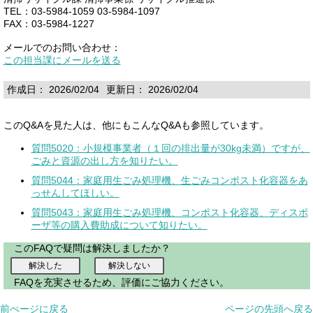
TEL：03-5984-1059 03-5984-1097
FAX：03-5984-1227
メールでのお問い合わせ：
この担当課にメールを送る
作成日： 2026/02/04
更新日： 2026/02/04
このQ&Aを見た人は、他にもこんなQ&Aも参照しています。
質問5020：小規模事業者（１回の排出量が30kg未満）ですが、
ごみと資源の出し方を知りたい。
質問5044：家庭用生ごみ処理機、生ごみコンポスト化容器をあ
っせんしてほしい。
質問5043：家庭用生ごみ処理機、コンポスト化容器、ディスポ
ーザ等の購入費助成について知りたい。
このFAQで疑問は解決しましたか？
FAQを充実させるため、評価にご協力ください。
前ぺージに戻る
ページの先頭へ戻る