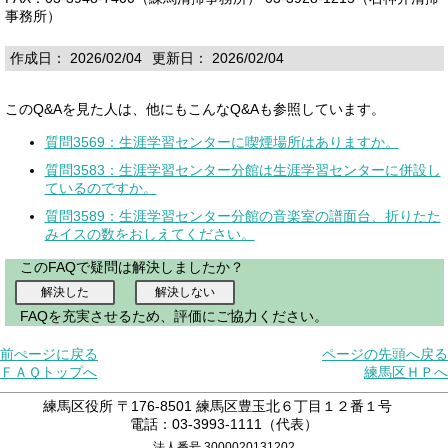
事務所）
作成日： 2026/02/04
更新日： 2026/02/04
このQ&Aを見た人は、他にもこんなQ&Aも参照しています。
質問3569：生涯学習センターに喫煙場所はありますか。
質問3583：生涯学習センター分館は生涯学習センターに併設し
ているのですか。
質問3589：生涯学習センター分館の音楽室の譜面台、折りたた
みイスの数をおしえてください。
このFAQで疑問は解決しましたか？
FAQを充実させるため、評価にご協力ください。
前ぺージに戻る
ページの先頭へ戻る
ＦＡＱトップへ
練馬区ＨＰへ
練馬区役所 〒176-8501 練馬区豊玉北６丁目１２番１号
電話：03-3993-1111（代表）
法人番号 3000020131202