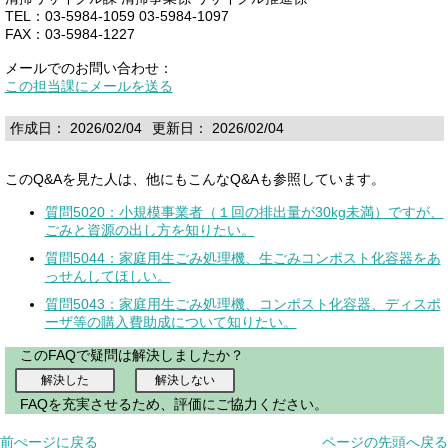
TEL：03-5984-1059 03-5984-1097
FAX：03-5984-1227
メールでのお問い合わせ：
この担当課にメールを送る
作成日： 2026/02/04
更新日： 2026/02/04
このQ&Aを見た人は、他にもこんなQ&Aも参照しています。
質問5020：小規模事業者（１回の排出量が30kg未満）ですが、
ごみと資源の出し方を知りたい。
質問5044：家庭用生ごみ処理機、生ごみコンポスト化容器をあ
っせんしてほしい。
質問5043：家庭用生ごみ処理機、コンポスト化容器、ディスポ
ーザ等の購入費助成について知りたい。
このFAQで疑問は解決しましたか？
FAQを充実させるため、評価にご協力ください。
前ぺージに戻る
ページの先頭へ戻る