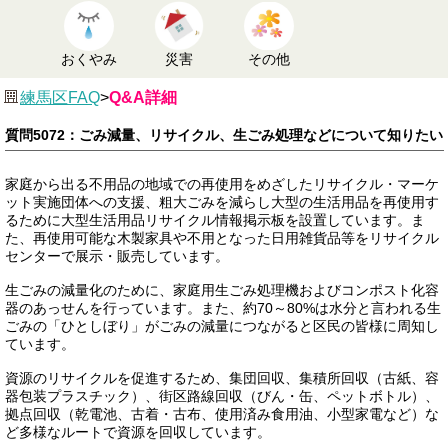
おくやみ
災害
その他
練馬区FAQ
>
Q&A詳細
質問5072：ごみ減量、リサイクル、生ごみ処理などについて知りたい
家庭から出る不用品の地域での再使用をめざしたリサイクル・マーケ
ット実施団体への支援、粗大ごみを減らし大型の生活用品を再使用す
るために大型生活用品リサイクル情報掲示板を設置しています。ま
た、再使用可能な木製家具や不用となった日用雑貨品等をリサイクル
センターで展示・販売しています。
生ごみの減量化のために、家庭用生ごみ処理機およびコンポスト化容
器のあっせんを行っています。また、約70～80%は水分と言われる生
ごみの「ひとしぼり」がごみの減量につながると区民の皆様に周知し
ています。
資源のリサイクルを促進するため、集団回収、集積所回収（古紙、容
器包装プラスチック）、街区路線回収（びん・缶、ペットボトル）、
拠点回収（乾電池、古着・古布、使用済み食用油、小型家電など）な
ど多様なルートで資源を回収しています。