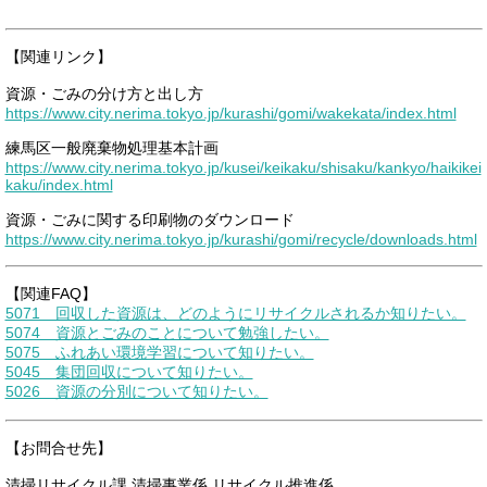
【関連リンク】
資源・ごみの分け方と出し方
https://www.city.nerima.tokyo.jp/kurashi/gomi/wakekata/index.html
練馬区一般廃棄物処理基本計画
https://www.city.nerima.tokyo.jp/kusei/keikaku/shisaku/kankyo/haikikei
kaku/index.html
資源・ごみに関する印刷物のダウンロード
https://www.city.nerima.tokyo.jp/kurashi/gomi/recycle/downloads.html
【関連FAQ】
5071 回収した資源は、どのようにリサイクルされるか知りたい。
5074 資源とごみのことについて勉強したい。
5075 ふれあい環境学習について知りたい。
5045 集団回収について知りたい。
5026 資源の分別について知りたい。
【お問合せ先】
清掃リサイクル課 清掃事業係 リサイクル推進係