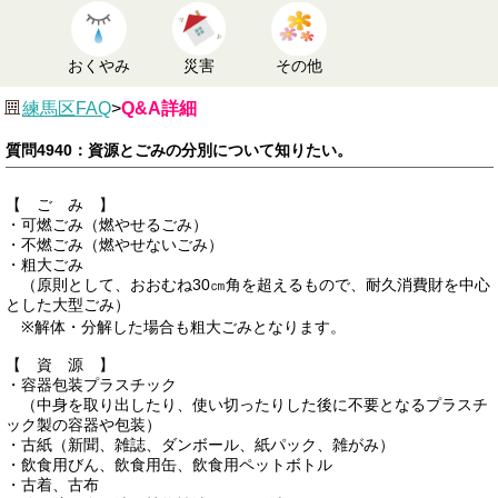
おくやみ
災害
その他
練馬区FAQ
>
Q&A詳細
質問4940：資源とごみの分別について知りたい。
【 ご み 】
・可燃ごみ（燃やせるごみ）
・不燃ごみ（燃やせないごみ）
・粗大ごみ
（原則として、おおむね30㎝角を超えるもので、耐久消費財を中心
とした大型ごみ）
※解体・分解した場合も粗大ごみとなります。
【 資 源 】
・容器包装プラスチック
（中身を取り出したり、使い切ったりした後に不要となるプラスチ
ック製の容器や包装）
・古紙（新聞、雑誌、ダンボール、紙パック、雑がみ）
・飲食用びん、飲食用缶、飲食用ペットボトル
・古着、古布