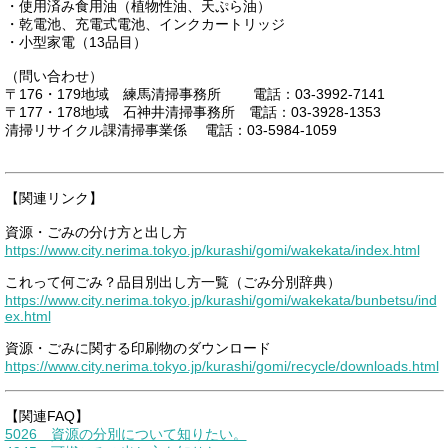
・使用済み食用油（植物性油、天ぷら油）
・乾電池、充電式電池、インクカートリッジ
・小型家電（13品目）
（問い合わせ）
〒176・179地域 練馬清掃事務所 電話：03-3992-7141
〒177・178地域 石神井清掃事務所 電話：03-3928-1353
清掃リサイクル課清掃事業係 電話：03-5984-1059
【関連リンク】
資源・ごみの分け方と出し方
https://www.city.nerima.tokyo.jp/kurashi/gomi/wakekata/index.html
これって何ごみ？品目別出し方一覧（ごみ分別辞典）
https://www.city.nerima.tokyo.jp/kurashi/gomi/wakekata/bunbetsu/ind
ex.html
資源・ごみに関する印刷物のダウンロード
https://www.city.nerima.tokyo.jp/kurashi/gomi/recycle/downloads.html
【関連FAQ】
5026 資源の分別について知りたい。