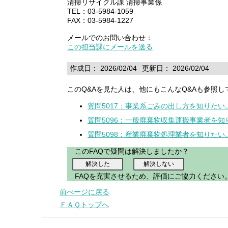
清掃リサイクル課 清掃事業係
TEL：03-5984-1059
FAX：03-5984-1227
メールでのお問い合わせ：
この担当課にメールを送る
作成日： 2026/02/04
更新日： 2026/02/04
このQ&Aを見た人は、他にもこんなQ&Aも参照し
質問5017：事業系ごみの出し方を知りたい
質問5096：一般廃棄物収集運搬事業者を知
質問5098：産業廃棄物処理業者を知りたい
このFAQで疑問は解決しましたか？
FAQを充実させるため、評価にご協力ください
前ぺージに戻る
ＦＡＱトップへ