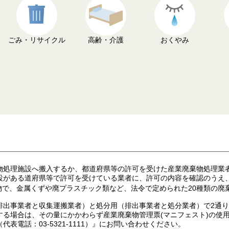
ごみ・リサイクル
高齢・介護
おくやみ
物処理施設へ搬入するか、都道府県等の許可を受けた産業廃棄物処理業
設がある道府県等で許可を受けている業者に、許可の内容を確認のうえ
物で、金属くずや廃プラスチック類など、法令で定められた20種類の廃
排出事業者と収集運搬業者）と処分用（排出事業者と処分業者）で2通
する場合は、その量にかかわらず産業廃棄物管理票(マニフェスト)の使
電話：03-5321-1111）』にお問い合わせください。