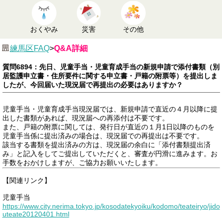
おくやみ
災害
その他
練馬区FAQ
>
Q&A詳細
質問6894：先日、児童手当・児童育成手当の新規申請で添付書類（別
居監護申立書・住所要件に関する申立書・戸籍の附票等）を提出しま
したが、今回届いた現況届で再提出の必要はありますか？
児童手当・児童育成手当現況届では、新規申請で直近の４月以降に提
出した書類があれば、現況届への再添付は不要です。
また、戸籍の附票に関しては、発行日が直近の１月1日以降のものを
児童手当係に提出済みの場合は、現況届での再提出は不要です。
該当する書類を提出済みの方は、現況届の余白に「添付書類提出済
み」と記入をしてご提出していただくと、審査が円滑に進みます。お
手数をおかけしますが、ご協力お願いいたします。
【関連リンク】
児童手当
https://www.city.nerima.tokyo.jp/kosodatekyoiku/kodomo/teateiryo/jido
uteate20120401.html