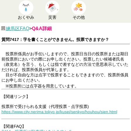
おくやみ
災害
その他
練馬区FAQ
>
Q&A詳細
質問7417：字を書くことができません。投票できますか？
投票所係員がお手伝いしますので、投票日当日の投票所または期日
前投票所においでの際にお申し出ください。投票したい候補者氏名
（政党名）を言う、もしくは指で差すなどの方法で意思表示していた
だければ、投票所係員が代筆します。
目が不自由な方は点字で投票することもできますので、投票所係員
にお申し出ください。
※投票所には点字器を用意しています。
【関連リンク】
投票所で受けられる支援（代理投票・点字投票)
https://www.city.nerima.tokyo.jp/kusei/senkyo/houhou/sien.html
【関連FAQ】