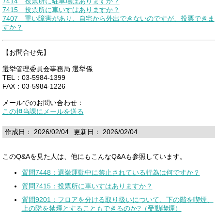
7414 投票所に駐車場はありますか？
7415 投票所に車いすはありますか？
7407 重い障害があり、自宅から外出できないのですが、投票できま
すか？
【お問合せ先】
選挙管理委員会事務局 選挙係
TEL：03-5984-1399
FAX：03-5984-1226
メールでのお問い合わせ：
この担当課にメールを送る
作成日： 2026/02/04
更新日： 2026/02/04
このQ&Aを見た人は、他にもこんなQ&Aも参照しています。
質問7448：選挙運動中に禁止されている行為は何ですか？
質問7415：投票所に車いすはありますか？
質問9201：フロアを分ける取り扱いについて、下の階を喫煙、
上の階を禁煙とすることもできるのか?（受動喫煙）