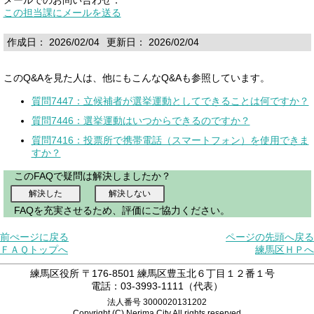
この担当課にメールを送る
作成日： 2026/02/04
更新日： 2026/02/04
このQ&Aを見た人は、他にもこんなQ&Aも参照しています。
質問7447：立候補者が選挙運動としてできることは何ですか？
質問7446：選挙運動はいつからできるのですか？
質問7416：投票所で携帯電話（スマートフォン）を使用できま
すか？
このFAQで疑問は解決しましたか？
FAQを充実させるため、評価にご協力ください。
前ぺージに戻る
ページの先頭へ戻る
ＦＡＱトップへ
練馬区ＨＰへ
練馬区役所 〒176-8501 練馬区豊玉北６丁目１２番１号
電話：03-3993-1111（代表）
法人番号 3000020131202
Copyright (C) Nerima City.All rights reserved