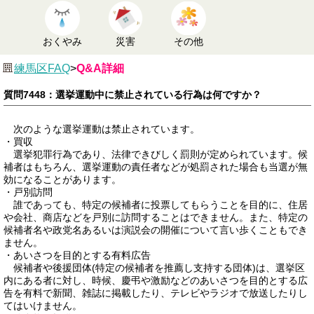
おくやみ
災害
その他
練馬区FAQ
>
Q&A詳細
質問7448：選挙運動中に禁止されている行為は何ですか？
次のような選挙運動は禁止されています。
・買収
選挙犯罪行為であり、法律できびしく罰則が定められています。候
補者はもちろん、選挙運動の責任者などが処罰された場合も当選が無
効になることがあります。
・戸別訪問
誰であっても、特定の候補者に投票してもらうことを目的に、住居
や会社、商店などを戸別に訪問することはできません。また、特定の
候補者名や政党名あるいは演説会の開催について言い歩くこともでき
ません。
・あいさつを目的とする有料広告
候補者や後援団体(特定の候補者を推薦し支持する団体)は、選挙区
内にある者に対し、時候、慶弔や激励などのあいさつを目的とする広
告を有料で新聞、雑誌に掲載したり、テレビやラジオで放送したりし
てはいけません。