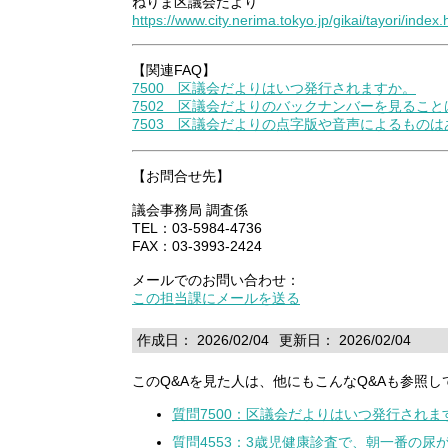
ねりま区議会だより
https://www.city.nerima.tokyo.jp/gikai/tayori/index.
【関連FAQ】
7500 区議会だよりはいつ発行されますか。
7502 区議会だよりのバックナンバーを見るこ
7503 区議会だよりの点字版や音声によるもの
【お問合せ先】
議会事務局 調査係
TEL：03-5984-4736
FAX：03-3993-2424
メールでのお問い合わせ：
この担当課にメールを送る
作成日： 2026/02/04
更新日： 2026/02/04
このQ&Aを見た人は、他にもこんなQ&Aも参照し
質問7500：区議会だよりはいつ発行されま
質問4553：3歳児健康診査で、朝一番の