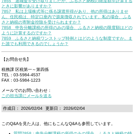
7855 退職金を受け取りましたが、ふるさと納税の限度額を計算する
ときに影響がありますか？
7857 私は上場株式等に係る譲渡所得があり、他の所得はありませ
ん。住民税は、特定口座内で源泉徴収されています。私の場合、ふる
さと納税の寄附金控除を受けられますか？
7858 申告分離課税の所得のみの場合、ふるさと納税の限度額はどの
ように計算するのですか？
7859 ふるさと納税ワンストップ特例とはどのような制度ですか。ま
た誰でも利用できるのでしょうか？
【お問合せ先】
税務課 区税第一～第四係
TEL：03-5984-4537
FAX：03-5984-1223
メールでのお問い合わせ：
この担当課にメールを送る
作成日： 2026/02/04
更新日： 2026/02/04
このQ&Aを見た人は、他にもこんなQ&Aも参照しています。
質問7858：申告分離課税の所得のみの場合、ふるさと納税の特