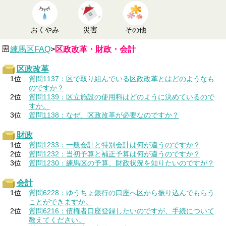
おくやみ
災害
その他
練馬区FAQ
>
区政改革・財政・会計
区政改革
1位
質問1137：区で取り組んでいる区政改革とはどのようなも
のですか？
2位
質問1139：区立施設の使用料はどのように決めているので
すか。
3位
質問1138：なぜ、区政改革が必要なのですか？
財政
1位
質問1233：一般会計と特別会計は何が違うのですか？
2位
質問1232：当初予算と補正予算は何が違うのですか？
3位
質問1230：練馬区の予算、財政状況を知りたいのですが？
会計
1位
質問6228：ゆうちょ銀行の口座へ区から振り込んでもらう
ことができますか。
2位
質問6216：債権者口座登録したいのですが、手続について
教えてください。