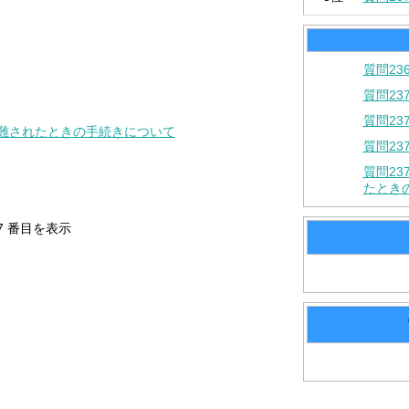
質問23
質問2
質問2
盗難されたときの手続きについて
質問2
質問2
たとき
-7 番目を表示