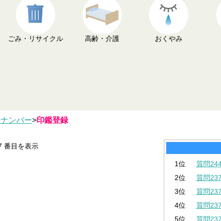
ごみ・リサイクル
高齢・介護
おくやみ
イナンバー
>
印鑑登録
-7 番目を表示
1位
質問2
2位
質問2
3位
質問2
4位
質問2
5位
質問2