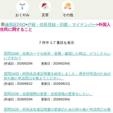
おくやみ
災害
その他
練馬区FAQ
>
戸籍・住民登録・印鑑・マイナンバー
>
外国人
住民に関すること
7 件中 1-7 番目を表示
質問2440：在留カードを紛失・盗難・破損した時は、どうしたらい
いですか？
(作成日：2026/02/04
更新日：2026/02/04)
質問2443：特別永住者証明書を紛失しました。再交付申請のための
持ち物と申請窓口を教えてください。
(作成日：2026/06/12
更新日：2026/06/12)
質問2439：在留期間の更新・在留資格の変更をしたい。
(作成日：2026/02/04
更新日：2026/02/04)
質問2420：特別永住者証明書の更新のための持ち物と申請窓口を教