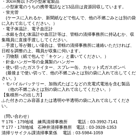
・30cm角以下の小型家電製品
…小型家電のうちの携帯電話など13品目は資源回収しています。
・蛍光管
(ケースに入れるか、新聞紙などで包んで、他の不燃ごみとは別の袋
に入れて出してください。）
・電子体温計、電子血圧計
…水銀を含む体温計や血圧計等は、管轄の清掃事務所に持込むか、収
集職員に直接手渡ししてください。
…手渡し等が難しい場合は、管轄の清掃事務所に連絡いただければ、
日程を調整の上、職員が収集に伺います。
・刃物類（紙で包んで「キケン」と書いてください。）
・針金ハンガー等の金属製のハンガー
・使い切ったガスライター、スプレー缶、カセット式ガスボンベ
(最後まで使い切って、他の不燃ごみとは別の袋に入れて出してくだ
さい。)
・モバイルバッテリー、加熱式たばこなどの充電式電池を含む製品
（他の不燃ごみとは別の袋に入れて出してください。）
【集積所への出し方】
ふた付きのごみ容器または透明や半透明の袋に入れて出してくださ
い。
（問い合わせ）
〒176・179地域 練馬清掃事務所 電話：03-3992-7141
〒177・178地域 石神井清掃事務所 電話：03-3928-1353
清掃リサイクル課清掃事業係 電話：03-5984-1059