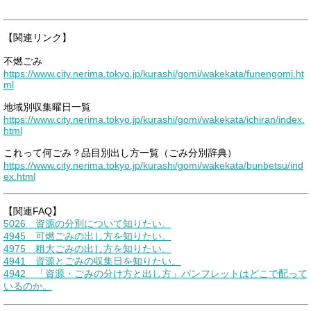
【関連リンク】
不燃ごみ
https://www.city.nerima.tokyo.jp/kurashi/gomi/wakekata/funengomi.ht
ml
地域別収集曜日一覧
https://www.city.nerima.tokyo.jp/kurashi/gomi/wakekata/ichiran/index.
html
これって何ごみ？品目別出し方一覧（ごみ分別辞典）
https://www.city.nerima.tokyo.jp/kurashi/gomi/wakekata/bunbetsu/ind
ex.html
【関連FAQ】
5026 資源の分別について知りたい。
4945 可燃ごみの出し方を知りたい。
4975 粗大ごみの出し方を知りたい。
4941 資源とごみの収集日を知りたい。
4942 「資源・ごみの分け方と出し方」パンフレットはどこで配って
いるのか。