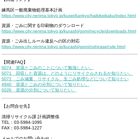
練馬区一般廃棄物処理基本計画
https://www.city.nerima.tokyo.jp/kusei/kankyo/haikikeikaku/index.html
資源・ごみに関する印刷物のダウンロード
https://www.city.nerima.tokyo.jp/kurashi/gomi/recycle/downloads.html
資源・ごみ出しルール違反への区の対応
https://www.city.nerima.tokyo.jp/kurashi/gomi/oshirase/rule.html
【関連FAQ】
5074 資源とごみのことについて勉強したい。
5071 回収した資源は、どのようにリサイクルされるか知りたい。
5072 ごみ減量、リサイクル、生ごみ処理などについて知りたい
4940 資源とごみの分別について知りたい。
5026 資源の分別について知りたい。
【お問合せ先】
清掃リサイクル課 計画調整係
TEL：03-5984-1095
FAX：03-5984-1227
メールでのお問い合わせ：