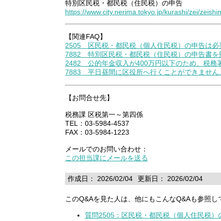
特別区民税・都民税（住民税）の申告
https://www.city.nerima.tokyo.jp/kurashi/zei/zeish
【関連FAQ】
2505 区民税・都民税（個人住民税）の申告は
7882 特別区民税・都民税（住民税）の申告書
2482 公的年金収入が400万円以下のため、
7883 平日昼間に区役所へ行くことができませ
【お問合せ先】
税務課 区税第一～第四係
TEL：03-5984-4537
FAX：03-5984-1223
メールでのお問い合わせ：
この担当課にメールを送る
作成日： 2026/02/04
更新日： 2026/02/04
このQ&Aを見た人は、他にもこんなQ&Aも参照し
質問2505：区民税・都民税（個人住民税